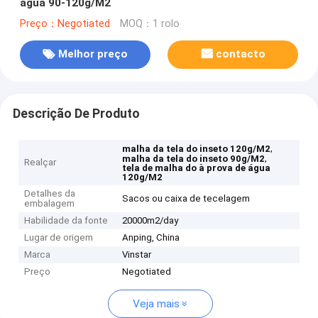
água 90-120g/M2
Preço：Negotiated
MOQ：1 rolo
Melhor preço
contacto
Descrição De Produto
,
malha da tela do inseto 120g/M2
,
malha da tela do inseto 90g/M2
Realçar
tela de malha do à prova de água
120g/M2
Detalhes da
Sacos ou caixa de tecelagem
embalagem
Habilidade da fonte
20000m2/day
Lugar de origem
Anping, China
Marca
Vinstar
Preço
Negotiated
Veja mais