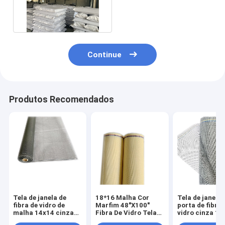
à prova de água 90-
120g/M2
Continue
Produtos Recomendados
Tela de janela de
18*16 Malha Cor
Tela de janela 
fibra de vidro de
Marfim 48"X100"
porta de fibra 
malha 14x14 cinza
Fibra De Vidro Tela
vidro cinza 18 
para rede
De Inseto Para
48" x 100" par