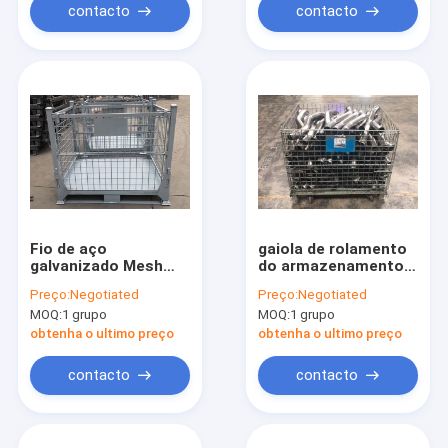
contacto
contacto
Fio de aço
gaiola de rolamento
galvanizado Mesh
do armazenamento
Pallet Cage Foldable
do recipiente do fio
Preço:
Negotiated
Preço:
Negotiated
Wire Mesh Basket de
do armazém
MOQ:
1 grupo
MOQ:
1 grupo
Q195 4.0-6.0mm
100~2000kg
empilhável
obtenha o ultimo preço
obtenha o ultimo preço
contacto
contacto