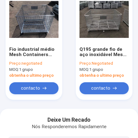
Fio industrial médio
Q195 grande fio de
Mesh Containers
aço inoxidável Mesh
Bins Corrosion
Storage Containers
Preço:
negotiated
Preço:
Negotiated
Protection do dever
Antirust Metal Mesh
MOQ:
1 grupo
MOQ:
1 grupo
50X50mm
Storage Boxes
obtenha o ultimo preço
obtenha o ultimo preço
contacto
contacto
Casa
produtos
Deixe Um Recado
Nós Responderemos Rapidamente
Quem Somos