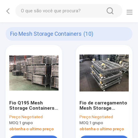
Fio Mesh Storage Containers
(10)
Fio Q195 Mesh
Fio de carregamento
Storage Containers
Mesh Storage
For Warehouse
Containers
Preço:
Negotiated
Preço:
Negotiated
dobrável de
Collapsible do
MOQ:
1 grupo
MOQ:
1 grupo
1200X1000X890MM
supermercado 800-
1700KGS
obtenha o ultimo preço
obtenha o ultimo preço