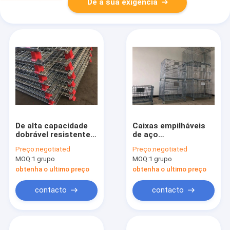
Dê a sua exigência
De alta capacidade
Caixas empilháveis
dobrável resistente
de aço
de Mesh Storage
personalizadas de
Preço:
negotiated
Preço:
negotiated
Containers do fio de
Mesh Baskets Wire
MOQ:
1 grupo
MOQ:
1 grupo
aço de 4.0-6.0mm
Mesh Storage do fio
Q195
obtenha o ultimo preço
obtenha o ultimo preço
contacto
contacto