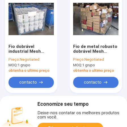
Fio dobrável
Fio de metal robusto
industrial Mesh
dobrável Mesh
Basket de Mesh
Storage Containers
Preço:
Negotiated
Preço:
Negotiated
Stackable Bins
40" X48 " X42”
MOQ:
1 grupo
MOQ:
1 grupo
1000kg do fio de 4.0-
6.0mm
obtenha o ultimo preço
obtenha o ultimo preço
contacto
contacto
Economize seu tempo
Deixe-nos contatar os melhores produtos
com você.