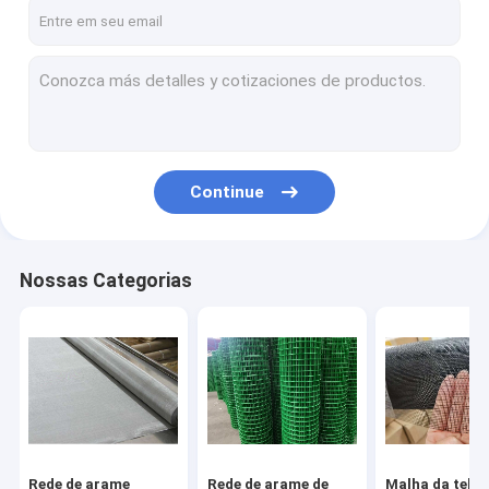
Fale Conosco
Rede de arame tecida de aço inoxidável
Rede de arame de aço soldada
Continue
Malha da tela do inseto
Fio de cerco farpado
Nossas Categorias
Fio Mesh Storage Containers
Cerca do elo de corrente
Rede de fio sextavada
Rede de arame de bronze
Rede de arame
Rede de arame de
Malha da tela 