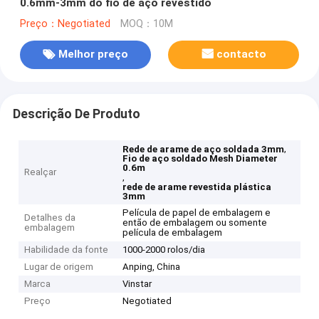
0.6mm-3mm do fio de aço revestido
Preço：Negotiated
MOQ：10M
Melhor preço
contacto
Descrição De Produto
,
Rede de arame de aço soldada 3mm
Fio de aço soldado Mesh Diameter
0.6m
Realçar
,
rede de arame revestida plástica
3mm
Película de papel de embalagem e
Detalhes da
então de embalagem ou somente
embalagem
película de embalagem
Habilidade da fonte
1000-2000 rolos/dia
Lugar de origem
Anping, China
Marca
Vinstar
Preço
Negotiated