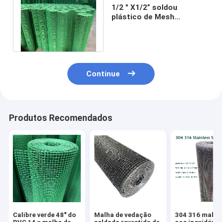
1/2 " X1/2” soldou
plástico de Mesh
Diameter 0.6mm-3mm do
fio de aço revestido
Continue
Produtos Recomendados
Calibre verde 48" do
Malha de vedação
304 316 malha