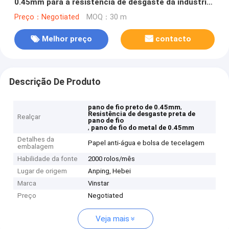
0.45mm para a resistência de desgaste da indústria
de carro
Preço：Negotiated
MOQ：30 m
Melhor preço
contacto
Descrição De Produto
,
pano de fio preto de 0.45mm
Resistência de desgaste preta de
Realçar
pano de fio
,
pano de fio do metal de 0.45mm
Detalhes da
Papel anti-água e bolsa de tecelagem
embalagem
Habilidade da fonte
2000 rolos/mês
Lugar de origem
Anping, Hebei
Marca
Vinstar
Preço
Negotiated
Veja mais