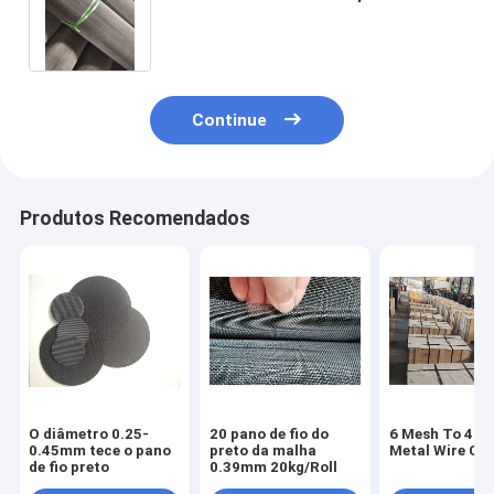
resistência de desgaste da
indústria de carro
Continue
Produtos Recomendados
O diâmetro 0.25-
20 pano de fio do
6 Mesh To 40 
0.45mm tece o pano
preto da malha
Metal Wire Clo
de fio preto
0.39mm 20kg/Roll