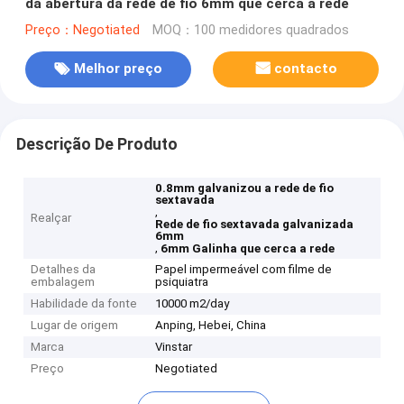
da abertura da rede de fio 6mm que cerca a rede
Preço：Negotiated
MOQ：100 medidores quadrados
Melhor preço
contacto
Descrição De Produto
0.8mm galvanizou a rede de fio
sextavada
,
Realçar
Rede de fio sextavada galvanizada
6mm
,
6mm Galinha que cerca a rede
Detalhes da
Papel impermeável com filme de
embalagem
psiquiatra
Habilidade da fonte
10000 m2/day
Lugar de origem
Anping, Hebei, China
Marca
Vinstar
Preço
Negotiated