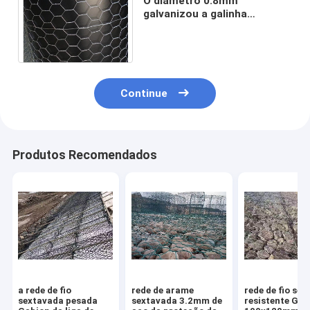
O diâmetro 0.8mm
galvanizou a galinha
sextavada da abertura da
rede de fio 6mm que cerca a
rede
Continue
Produtos Recomendados
a rede de fio
rede de arame
rede de fio se
sextavada pesada
sextavada 3.2mm de
resistente Gab