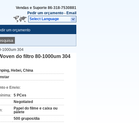
Vendas e Suporte
86-318-7530881
Pedir um orçamento
-
Email
Select Language
edir um orçamento
esquisa
 80-1000um 304
 Woven do filtro 80-1000um 304
nping, Hebei, China
instar
to e Envio:
ínima:
5 PCes
Negotiated
Papel do filme e caixa ou
m:
pálete
500 grupos/dia