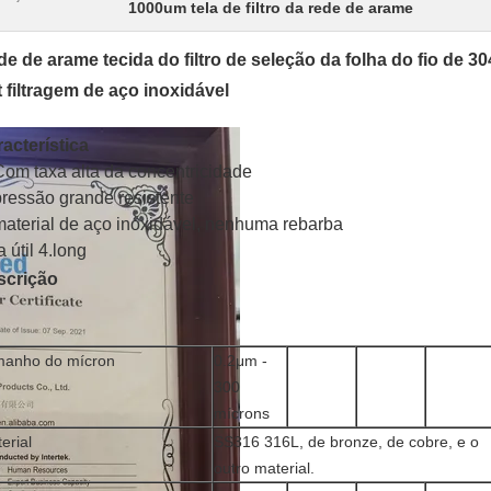
1000um tela de filtro da rede de arame
e de arame tecida do filtro de seleção da folha do fio de 
 filtragem de aço inoxidável
acterística
Com taxa alta da concentricidade
pressão grande resistente
material de aço inoxidável, nenhuma rebarba
a útil 4.long
scrição
manho do mícron
0.2μm -
300
mícrons
erial
SS316 316L, de bronze, de cobre, e o
outro material.