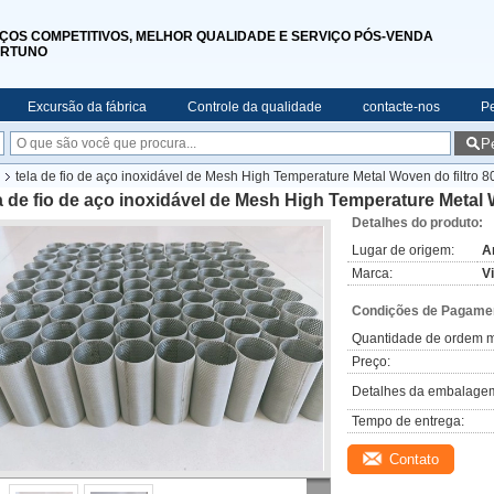
ÇOS COMPETITIVOS, MELHOR QUALIDADE E SERVIÇO PÓS-VENDA
RTUNO
Excursão da fábrica
Controle da qualidade
contacte-nos
P
P
tela de fio de aço inoxidável de Mesh High Temperature Metal Woven do filtro
a de fio de aço inoxidável de Mesh High Temperature Metal
Detalhes do produto:
Lugar de origem:
A
Marca:
V
Condições de Pagamen
Quantidade de ordem m
Preço:
Detalhes da embalage
Tempo de entrega:
Contato