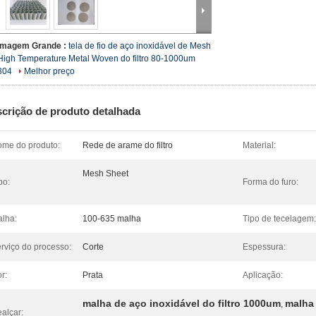
Imagem Grande :
tela de fio de aço inoxidável de Mesh
High Temperature Metal Woven do filtro 80-1000um
304
Melhor preço
crição de produto detalhada
me do produto:
Rede de arame do filtro
Material:
Mesh Sheet
po:
Forma do furo:
lha:
100-635 malha
Tipo de tecelagem:
rviço do processo:
Corte
Espessura:
r:
Prata
Aplicação:
malha de aço inoxidável do filtro 1000um
malha 
,
alçar: