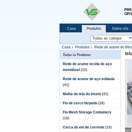
PRE
OPO
Casa
Produtos
Sobre nós
Casa
Produtos
Rede de arame do filtro
tel
Todos os Produtos
Rede de arame tecida de aço
inoxidável
(32)
Rede de arame de aço soldada
(41)
Malha da tela do inseto
(41)
Fio de cerco farpado
(28)
Fio Mesh Storage Containers
(10)
Cerca do elo de corrente
(10)