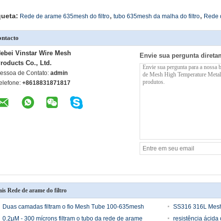
,
,
queta:
Rede de arame 635mesh do filtro
tubo 635mesh da malha do filtro
Rede d
ntacto
ebei Vinstar Wire Mesh
Envie sua pergunta direta
roducts Co., Ltd.
essoa de Contato:
admin
elefone:
+8618831871817
is Rede de arame do filtro
Duas camadas filtram o fio Mesh Tube 100-635mesh
SS316 316L Mesh 
0.2μM - 300 mícrons filtram o tubo da rede de arame
resistência ácid