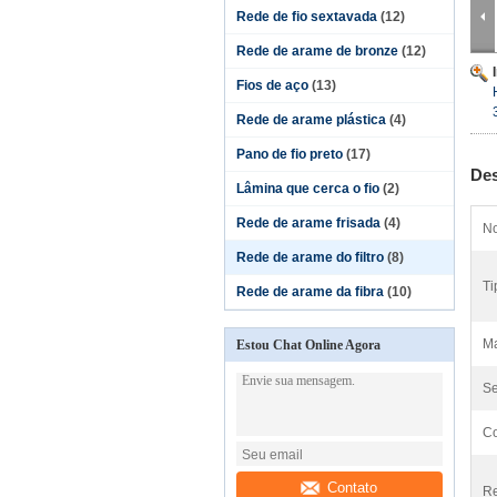
Rede de fio sextavada
(12)
Rede de arame de bronze
(12)
Fios de aço
(13)
Rede de arame plástica
(4)
Pano de fio preto
(17)
Des
Lâmina que cerca o fio
(2)
Rede de arame frisada
(4)
No
Rede de arame do filtro
(8)
Ti
Rede de arame da fibra
(10)
Ma
Estou Chat Online Agora
Se
Co
Contato
Re