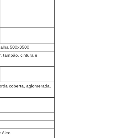
malha 500x3500
r, tampão, cintura e
borda coberta, aglomerada,
e óleo