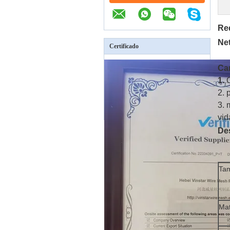
Red
Net
Certificado
Car
1.
2. 
3. 
vid
De
Ta
Mat