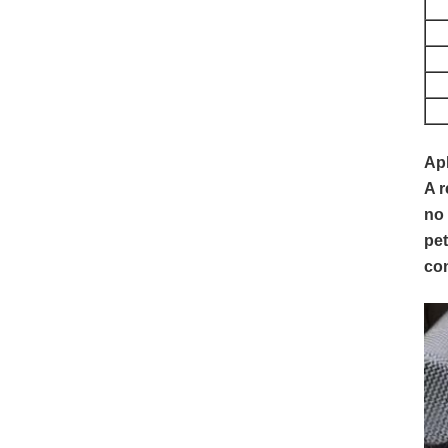
Ap
A r
no 
pet
con