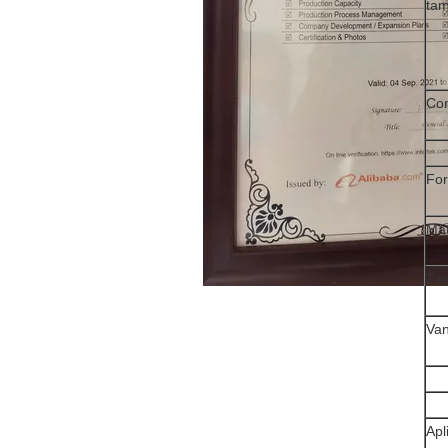
tam
Co
Fo
Mat
Téc
Va
Apl