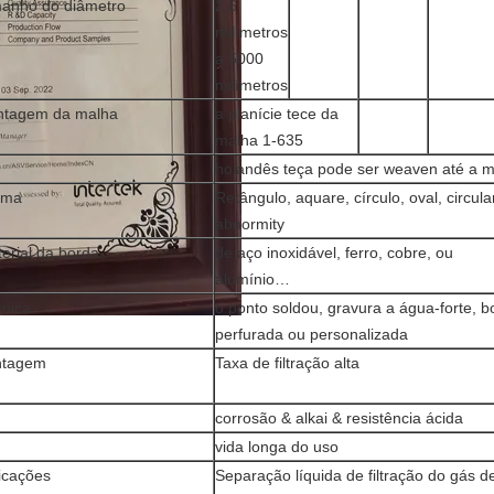
anho do diâmetro
2,6
milímetros
a 5000
milímetros
ntagem da malha
a planície tece da
malha 1-635
holandês teça pode ser weaven até a 
rma
Retângulo, aquare, círculo, oval, circula
abnormity
erial da borda
de aço inoxidável, ferro, cobre, ou
alumínio…
nica
o ponto soldou, gravura a água-forte, 
perfurada ou personalizada
ntagem
Taxa de filtração alta
corrosão & alkai & resistência ácida
vida longa do uso
icações
Separação líquida de filtração do gás d