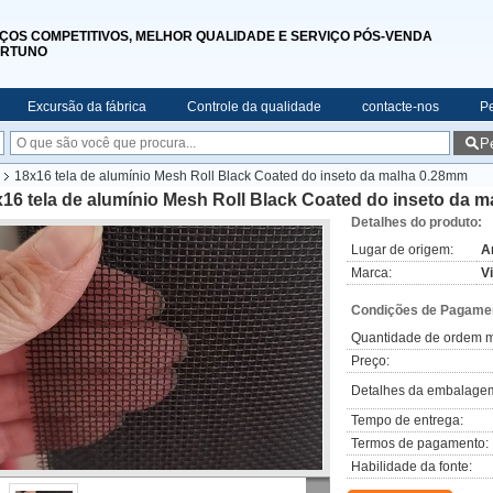
ÇOS COMPETITIVOS, MELHOR QUALIDADE E SERVIÇO PÓS-VENDA
RTUNO
Excursão da fábrica
Controle da qualidade
contacte-nos
P
P
18x16 tela de alumínio Mesh Roll Black Coated do inseto da malha 0.28mm
16 tela de alumínio Mesh Roll Black Coated do inseto da 
Detalhes do produto:
Lugar de origem:
A
Marca:
V
Condições de Pagamen
Quantidade de ordem m
Preço:
Detalhes da embalage
Tempo de entrega:
Termos de pagamento:
Habilidade da fonte: