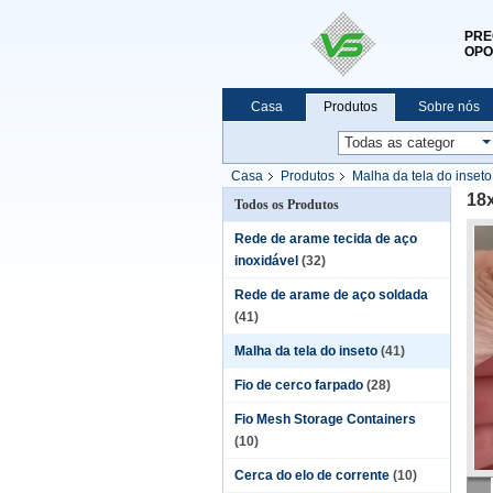
PRE
OPO
Casa
Produtos
Sobre nós
Casa
Produtos
Malha da tela do inseto
18x
Todos os Produtos
Rede de arame tecida de aço
inoxidável
(32)
Rede de arame de aço soldada
(41)
Malha da tela do inseto
(41)
Fio de cerco farpado
(28)
Fio Mesh Storage Containers
(10)
Cerca do elo de corrente
(10)