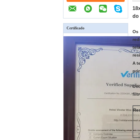
18x
do
Certificado
Os 
red
tel
res
A t
pri
Uso
fil
Re