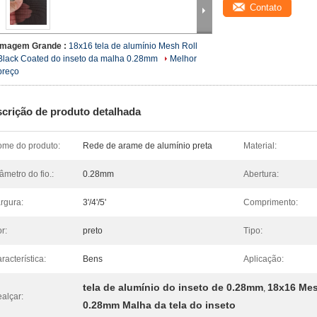
Contato
Imagem Grande :
18x16 tela de alumínio Mesh Roll
Black Coated do inseto da malha 0.28mm
Melhor
preço
crição de produto detalhada
me do produto:
Rede de arame de alumínio preta
Material:
âmetro do fio.:
0.28mm
Abertura:
rgura:
3'/4'/5'
Comprimento:
r:
preto
Tipo:
racterística:
Bens
Aplicação:
tela de alumínio do inseto de 0.28mm
18x16 Mes
,
alçar:
0.28mm Malha da tela do inseto