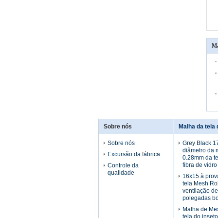
Ma
Sobre nós
Malha da tela 
Sobre nós
Grey Black 1
diâmetro da 
Excursão da fábrica
0.28mm da te
fibra de vidro
Controle da
qualidade
16x15 à prov
tela Mesh Rol
ventilação d
polegadas b
Malha de Me
tela do inset