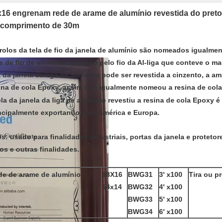
16 engrenam rede de arame de alumínio revestida do preto
 comprimento de 30m
rolos da tela de fio da janela de alumínio são nomeados igualme
e de fio de alumínio. É tecido pelo fio da Al-liga que conteve o m
a da janela da liga de alumínio pode ser revestida a cinzento, a am
ina de cola Epoxy, assim que igualmente nomeou a resina de cola 
ela da janela da liga de alumínio revestiu a resina de cola Epoxy 
ncipalmente exportando para América e Europa.
s: usado para finalidades industriais, portas da janela e proteto
tros e outras finalidades.
de de arame de alumínio
18X16
BWG31
3' x100
Tira ou p
14x14
BWG32
4' x100
BWG33
5' x100
BWG34
6' x100