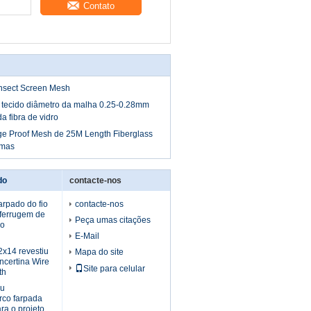
Contato
nsect Screen Mesh
 tecido diâmetro da malha 0.25-0.28mm
da fibra de vidro
dge Proof Mesh de 25M Length Fiberglass
amas
do
contacte-nos
arpado do fio
contacte-nos
iferrugem de
Peça umas citações
do
E-Mail
2x14 revestiu
Mapa do site
ncertina Wire
Site para celular
th
ou
co farpada
ara o projeto