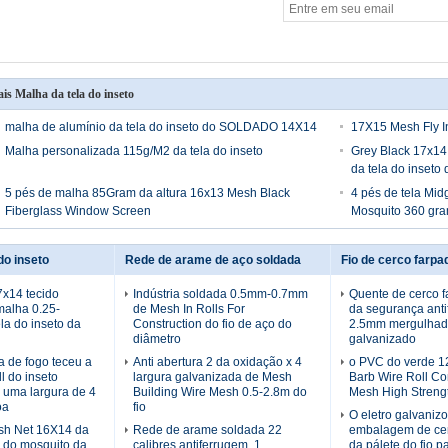
is Malha da tela do inseto
malha de alumínio da tela do inseto do SOLDADO 14X14
17X15 Mesh Fly I
Malha personalizada 115g/M2 da tela do inseto
Grey Black 17x14
da tela do inseto 
5 pés de malha 85Gram da altura 16x13 Mesh Black
4 pés de tela Mi
Fiberglass Window Screen
Mosquito 360 gr
do inseto
Rede de arame de aço soldada
Fio de cerco farpa
7x14 tecido
Indústria soldada 0.5mm-0.7mm
Quente de cerco f
malha 0.25-
de Mesh In Rolls For
da segurança ant
la do inseto da
Construction do fio de aço do
2.5mm mergulha
diâmetro
galvanizado
a de fogo teceu a
Anti abertura 2 da oxidação x 4
o PVC do verde 1
l do inseto
largura galvanizada de Mesh
Barb Wire Roll Co
e uma largura de 4
Building Wire Mesh 0.5-2.8m do
Mesh High Streng
oa
fio
O eletro galvaniz
sh Net 16X14 da
Rede de arame soldada 22
embalagem de cer
o do mosquito da
calibres antiferrugem, 1
da pálete do fio p