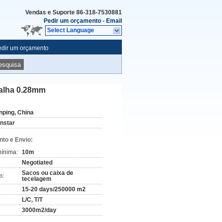
Vendas e Suporte
86-318-7530881
Pedir um orçamento
-
Email
Select Language
edir um orçamento
esquisa
malha 0.28mm
nping, China
instar
to e Envio:
ínima:
10m
Negotiated
Sacos ou caixa de
m:
tecelagem
15-20 days/250000 m2
L/C, T/T
3000m2/day