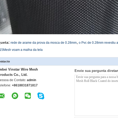
,
queta:
rede de arame da prova da mosca de 0.28mm
o Pvc de 0.28mm revestiu a 
15Mesh voam a malha da tela
ntacto
ebei Vinstar Wire Mesh
Envie sua pergunta direta
roducts Co., Ltd.
essoa de Contato:
admin
elefone:
+8618831871817