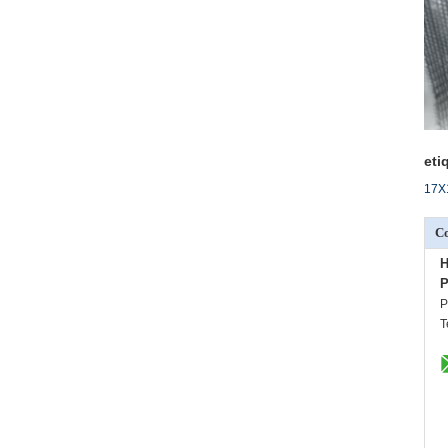
eti
17X
Co
H
P
P
T