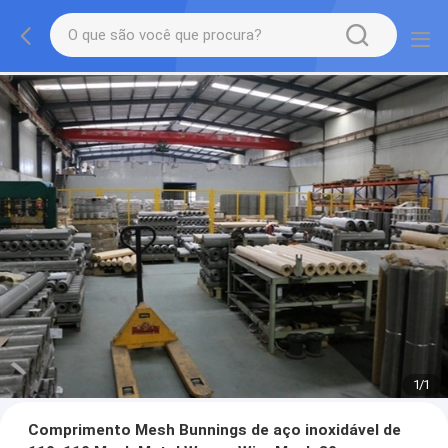
1
/
1
Comprimento Mesh Bunnings de aço inoxidável de