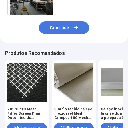
de 110x110 Mesh Metal
Woven Wire Mesh 30m
Continue
Produtos Recomendados
201 13*13 Mesh
304 fio tecido de aço
De aço inoxidá
Filter Screen Plain
inoxidável Mesh
bronze do meta
Dutch tecido
Crimped 100 Mesh
a polegada 316
inoxidável para tecer
Roll
Diamond Hole 
a tela do fio
malha 10
Melhor preço
Melhor preço
Melhor pr