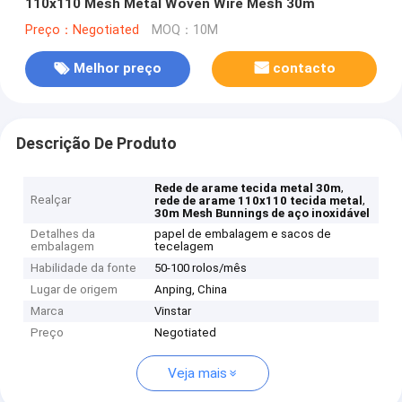
110x110 Mesh Metal Woven Wire Mesh 30m
Preço：Negotiated
MOQ：10M
Melhor preço
contacto
Descrição De Produto
,
Rede de arame tecida metal 30m
Realçar
,
rede de arame 110x110 tecida metal
30m Mesh Bunnings de aço inoxidável
Detalhes da
papel de embalagem e sacos de
embalagem
tecelagem
Habilidade da fonte
50-100 rolos/mês
Lugar de origem
Anping, China
Marca
Vinstar
Preço
Negotiated
Veja mais