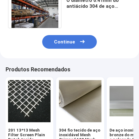
O diâmetro 0.41mm do
antiácido 304 de aço
inoxidável tece a malha 20
x a rede de arame 20
Continue
Produtos Recomendados
201 13*13 Mesh
304 fio tecido de aço
De aço inoxidá
Filter Screen Plain
inoxidável Mesh
bronze do meta