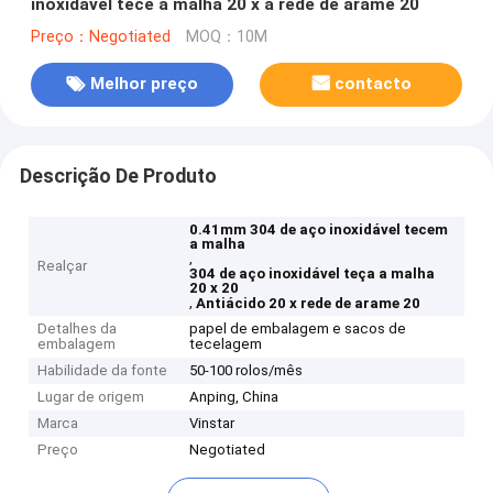
inoxidável tece a malha 20 x a rede de arame 20
Preço：Negotiated
MOQ：10M
Melhor preço
contacto
Descrição De Produto
0.41mm 304 de aço inoxidável tecem
a malha
,
Realçar
304 de aço inoxidável teça a malha
20 x 20
,
Antiácido 20 x rede de arame 20
Detalhes da
papel de embalagem e sacos de
embalagem
tecelagem
Habilidade da fonte
50-100 rolos/mês
Lugar de origem
Anping, China
Marca
Vinstar
Preço
Negotiated