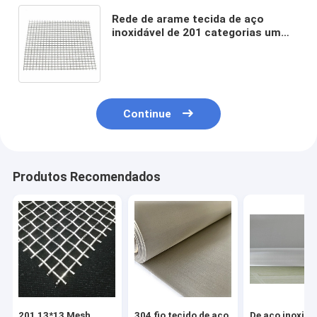
Rede de arame tecida de aço
inoxidável de 201 categorias um
reverso 1,2 milímetros holandeses
Appeture de 0,4 milímetros
Continue
Produtos Recomendados
201 13*13 Mesh
304 fio tecido de aço
De aço inoxidá