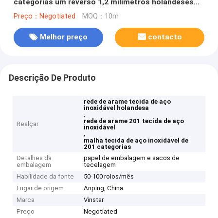
categorias um reverso 1,2 milímetros holandeses
Appeture de 0,4 milímetros
Preço：Negotiated
MOQ：10m
Melhor preço
contacto
Descrição De Produto
rede de arame tecida de aço
inoxidável holandesa
,
rede de arame 201 tecida de aço
Realçar
inoxidável
,
malha tecida de aço inoxidável de
201 categorias
Detalhes da
papel de embalagem e sacos de
embalagem
tecelagem
Habilidade da fonte
50-100 rolos/mês
Lugar de origem
Anping, China
Marca
Vinstar
Preço
Negotiated