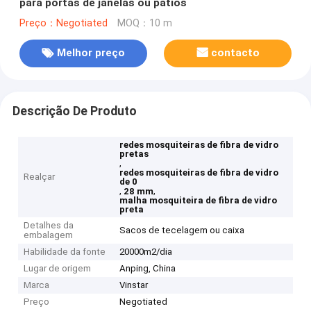
para portas de janelas ou pátios
Preço：Negotiated
MOQ：10 m
Melhor preço
contacto
Descrição De Produto
redes mosquiteiras de fibra de vidro
pretas
,
redes mosquiteiras de fibra de vidro
Realçar
de 0
,
,
28 mm
malha mosquiteira de fibra de vidro
preta
Detalhes da
Sacos de tecelagem ou caixa
embalagem
Habilidade da fonte
20000m2/dia
Lugar de origem
Anping, China
Marca
Vinstar
Preço
Negotiated